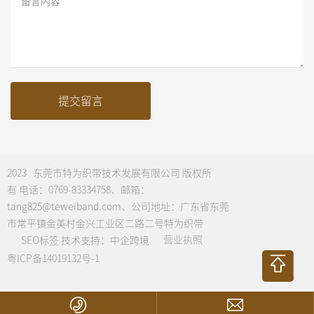
留言内容
提交留言
2023 东莞市特为织带技术发展有限公司 版权所
有 电话：
0769-83334758
、邮箱：
tang825@teweiband.com
、公司地址：广东省东莞
市常平镇金美村金兴工业区二路二号特为织带
营业执照
SEO标签
技术支持：
中企跨境
粤ICP备14019132号-1